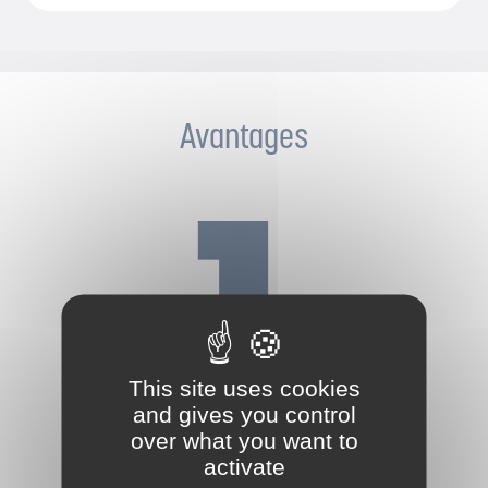
Avantages
This site uses cookies
and gives you control
Protection optimale des angles et
over what you want to
surfaces
activate