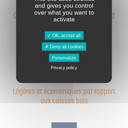
and gives you control
over what you want to
Conçues pour les expéditions grand
activate
volume et l’export
OK, accept all
Deny all cookies
Personalize
Privacy policy
Légères et économiques par rapport
aux caisses bois