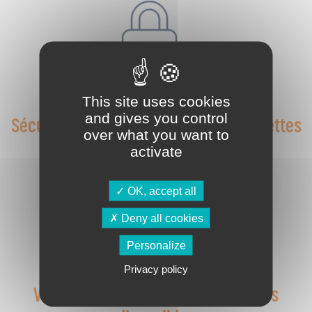
This site uses cookies
and gives you control
Sécurisation optimale des colis et palettes
over what you want to
activate
OK, accept all
Deny all cookies
Personalize
Privacy policy
Versions recyclables et écologiques