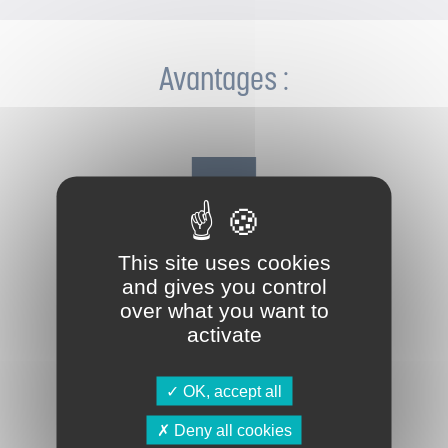
Avantages :
This site uses cookies
and gives you control
over what you want to
Carton 100 % recyclable.
activate
OK, accept all
Deny all cookies