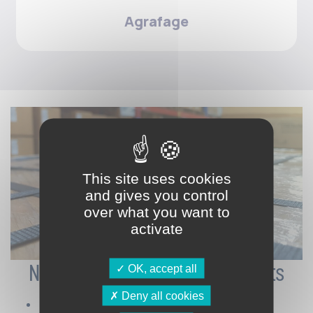
Agrafage
This site uses cookies
and gives you control
over what you want to
activate
Nos sous-catégories de produits
OK, accept all
Deny all cookies
Feuillards (plastique, textile, acier)