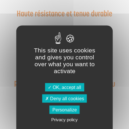
Haute résistance et tenue durable
This site uses cookies
and gives you control
over what you want to
activate
Réduction des risques de rupture ou
OK, accept all
de mauvaise tension
Deny all cookies
Personalize
Privacy policy