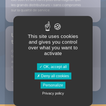
les grands distributeurs – sans compromis
sur la qualité de service.
Une logistique réactive et
This site uses cookies
territoriale
and gives you control
over what you want to
Grâce à nos 7 dépôts répartis sur le
activate
territoire, nous livrons rapidement et
assurons une gestion optimisée de vos
stocks.
OK, accept all
Deny all cookies
Localisez nos agences
Personalize
Privacy policy