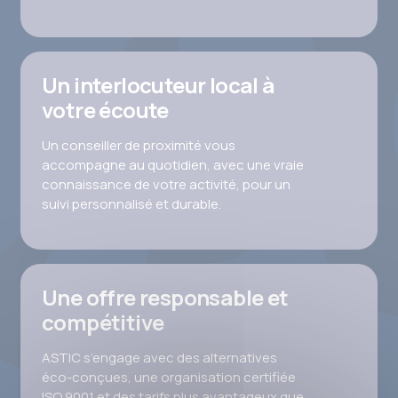
Un interlocuteur local à
votre écoute
Un conseiller de proximité vous
accompagne au quotidien, avec une vraie
connaissance de votre activité, pour un
suivi personnalisé et durable.
Une offre responsable et
compétitive
ASTIC s’engage avec des alternatives
éco-conçues, une organisation certifiée
ISO 9001 et des tarifs plus avantageux que