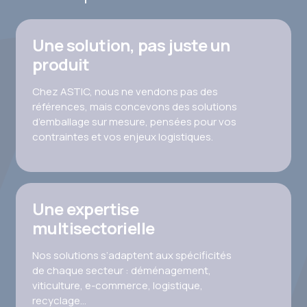
Une solution, pas juste un
produit
Chez ASTIC, nous ne vendons pas des
références, mais concevons des solutions
d’emballage sur mesure, pensées pour vos
contraintes et vos enjeux logistiques.
Une expertise
multisectorielle
Nos solutions s’adaptent aux spécificités
de chaque secteur : déménagement,
viticulture, e-commerce, logistique,
recyclage…