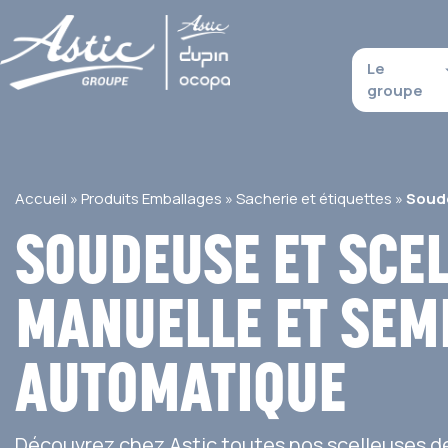
Le
groupe
Accueil
»
Produits Emballages
»
Sacherie et étiquettes
»
Soud
SOUDEUSE ET SCE
MANUELLE ET SEMI
AUTOMATIQUE
Découvrez chez Astic toutes nos scelleuses d