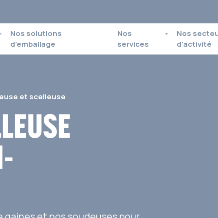
Nos solutions
Nos
Nos secte
d’emballage
services
d’activité
euse et scelleuse
LLEUSE
-
e gaines et nos soudeuses pour