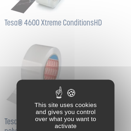
Tesa® 4600 Xtreme ConditionsHD
This site uses cookies
and gives you control
over what you want to
Tesa® 4668 Adhésif transparent
activate