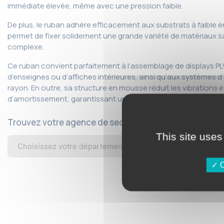
immédiate élevée, même avec une pression faible.
De plus, le ruban adhère efficacement aux substrats à faible éne
permet de fixer solidement une grande variété de matériaux s
complexe.
Ce ruban convient parfaitement à l’assemblage de displays P
d’enseignes ou d’affiches intérieures, ainsi qu’aux systèmes 
rayon. En outre, sa structure en mousse réduit les vibrations e
d’amortissement, garantissant un résultat propre et durable.
Trouvez votre agence de secteur
This site uses
O