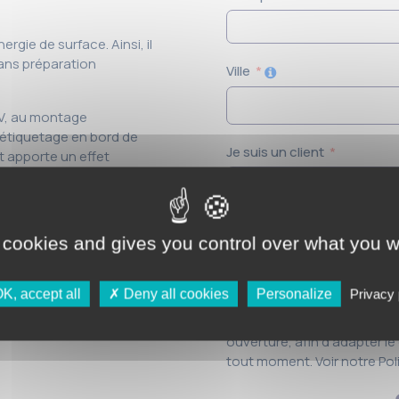
rgie de surface. Ainsi, il
ans préparation
Ville
LV, au montage
d’étiquetage en bord de
Je suis un client
t apporte un effet
J'accepte de recevoir vo
 cookies and gives you control over what you w
Politique de confidentiali
désinscrire à tout moment
K, accept all
Deny all cookies
Personalize
Privacy 
J'accepte que mes emails 
ouverture, afin d'adapter 
tout moment. Voir notre Poli