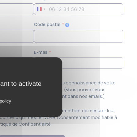
France
+33
Code postal
E-mail
s e-mails et confirme avoir pris connaissance de votre
ant to activate
té
et de vos
Mentions légales
. (Vous pouvez vous
 en cliquant sur le lien présent dans nos emails.)
policy
intègrent un pixel de suivi permettant de mesurer leur
le contenu qui m'est envoyé. Consentement modifiable à
tique de Confidentialité.