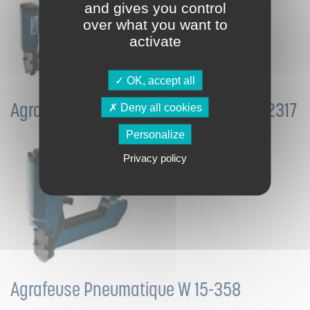
and gives you control
over what you want to
activate
OK, accept all
Agrafeuse pneumatique Type KS 123-12317
Deny all cookies
Personalize
Privacy policy
Agrafeuse Pneumatique W 15-358