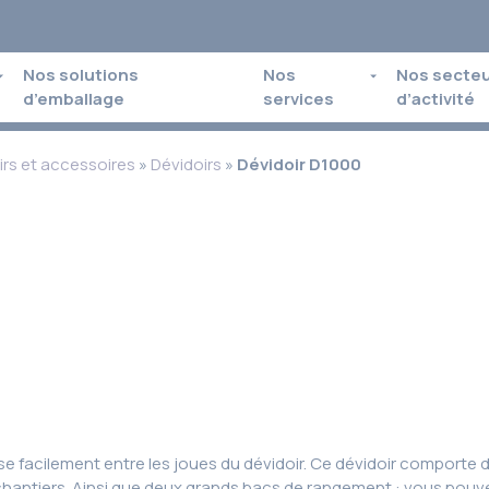
Nos solutions
Nos
Nos secte
d’emballage
services
d’activité
irs et accessoires
»
Dévidoirs
»
Dévidoir D1000
pose facilement entre les joues du dévidoir. Ce dévidoir comporte
es chantiers. Ainsi que deux grands bacs de rangement : vous pouv