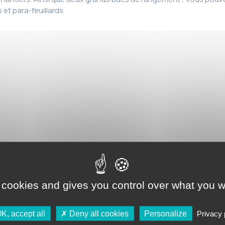
et para-feuillards.
 cookies and gives you control over what you w
K, accept all
Deny all cookies
Personalize
Privacy 