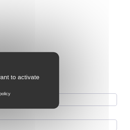
ant to activate
policy