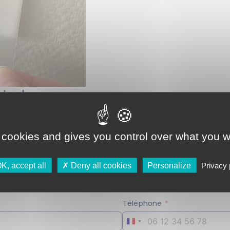
ir plus :
ntacté par un membre de l’équipe rapidement.
 cookies and gives you control over what you w
Nom
K, accept all
Deny all cookies
Personalize
Privacy 
Téléphone
France