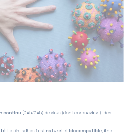
n continu
(24h/24h) de virus (dont coronavirus), des
ité
. Le film adhésif est
naturel
et
biocompatible
, il ne