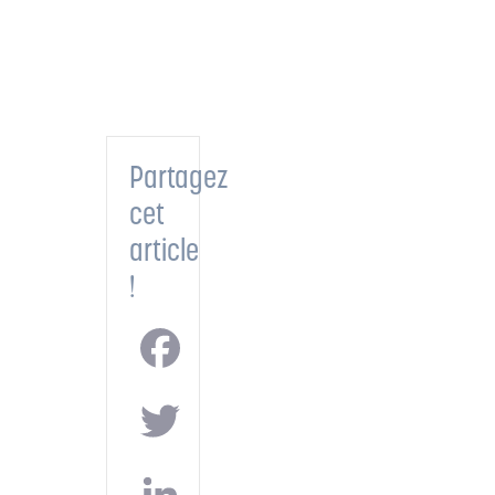
Partagez
cet
article
!
Facebook
Twitter
LinkedIn