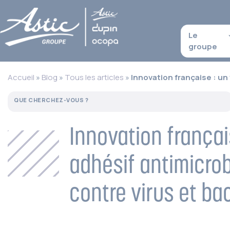
Le
groupe
Accueil
»
Blog
»
Tous les articles
»
Innovation française : un 
Innovation français
adhésif antimicrob
contre virus et ba