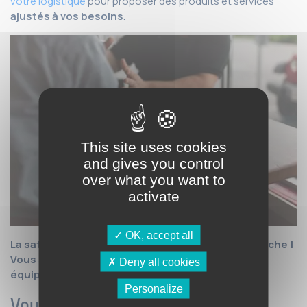
votre logistique
pour proposer des produits et services
ajustés à vos besoins
.
This site uses cookies
and gives you control
over what you want to
activate
OK, accept all
La satisfaction client est au cœur de notre démarche !
Vous souhaitez optimiser votre logistique ? Nos
Deny all cookies
équipes sont là pour vous conseiller !
Personalize
Vous désirez en savoir plus ?