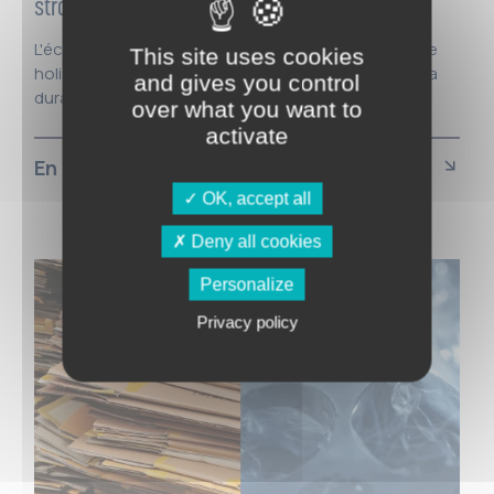
stratégique pour un avenir durable
L'éco-conception des emballages est une approche
This site uses cookies
holistique qui intègre le design, la fonctionnalité et la
and gives you control
durabilité...
over what you want to
activate
En savoir plus
OK, accept all
Deny all cookies
Personalize
Privacy policy