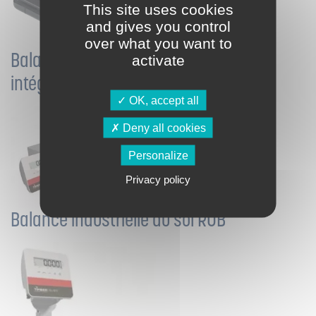
This site uses cookies
and gives you control
over what you want to
Balance de poche avec calculatrice
activate
intégrée CM
OK, accept all
Deny all cookies
Personalize
Privacy policy
Balance industrielle au sol RUB