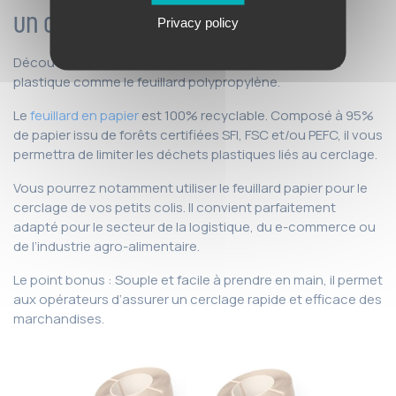
un cerclage efficace
Privacy policy
Découvrez une alternative au traditionnel feuillard en
plastique comme le feuillard polypropylène.
Le
feuillard en papier
est 100% recyclable. Composé à 95%
de papier issu de forêts certifiées SFI, FSC et/ou PEFC, il vous
permettra de limiter les déchets plastiques liés au cerclage.
Vous pourrez notamment utiliser le feuillard papier pour le
cerclage de vos petits colis. Il convient parfaitement
adapté pour le secteur de la logistique, du e-commerce ou
de l’industrie agro-alimentaire.
Le point bonus : Souple et facile à prendre en main, il permet
aux opérateurs d’assurer un cerclage rapide et efficace des
marchandises.