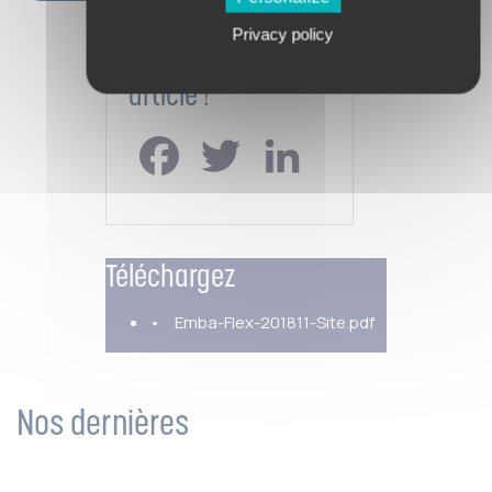
Privacy policy
Partagez cet
article !
Facebook
Twitter
LinkedIn
Téléchargez
Emba-Flex-201811-Site.pdf
Nos dernières
actualités