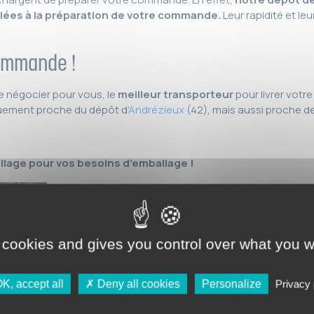
ées à la préparation de votre commande.
Leur rapidité et l
commande !
 négocier pour vous, le
meilleur transporteur
pour livrer votr
ement proche du dépôt d’
Andrézieux
(42), mais aussi proche d
llage pour vos besoins d’emballage !
 cookies and gives you control over what you w
K, accept all
Deny all cookies
Personalize
Privacy 