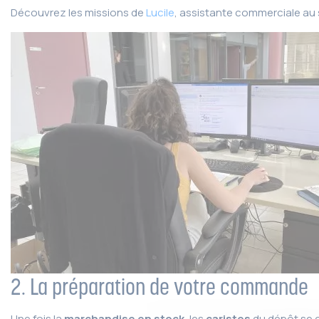
Découvrez les missions de
Lucile
, assistante commerciale au 
2. La préparation de votre commande
Une fois la
marchandise en stock
, les
caristes
du dépôt se 