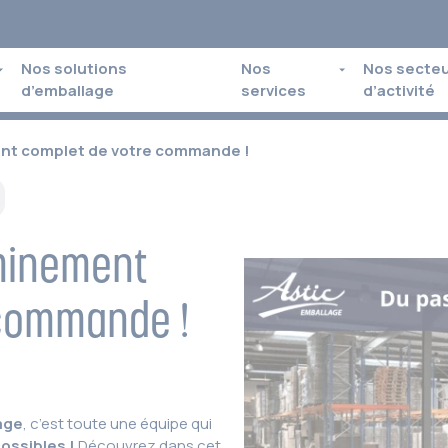
Nos solutions
Nos
Nos secte
d’emballage
services
d’activité
nt complet de votre commande !
minement
 commande !
age
, c’est toute une équipe qui
possibles !
Découvrez dans cet