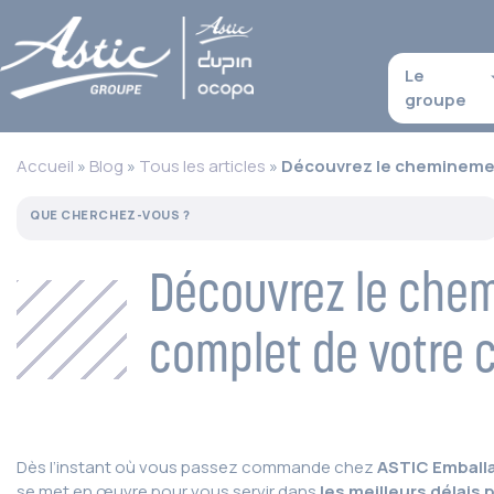
Le
groupe
Accueil
»
Blog
»
Tous les articles
»
Découvrez le chemineme
Découvrez le che
complet de votre
Dès l’instant où vous passez commande chez
ASTIC Emball
se met en œuvre pour vous servir dans
les meilleurs délais 