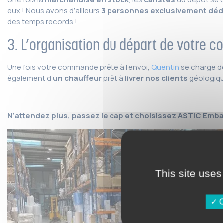
eux ! Nous avons d’ailleurs
3 personnes exclusivement dédi
des temps records !
3. L’organisation du départ de votre 
Une fois votre commande prête à l’envoi,
Quentin
se charge de
également d’
un chauffeur
prêt à
livrer nos clients
géologiqu
N’attendez plus, passez le cap et choisissez ASTIC Emba
This site uses
O